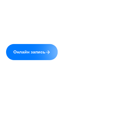
Сайт uzistudio.ru использует cookie (файлы с
данными о прошлых посещениях сайта) для
персонализации сервисов и повышения удобства
пользователей. Вы можете запретить
© 2026 УЗИстудия.
Полная версия
обработку cookie в настройках своего браузера.
Разработка и поддержка —
Digrium
Продолжая пользование сайтом, Вы даете