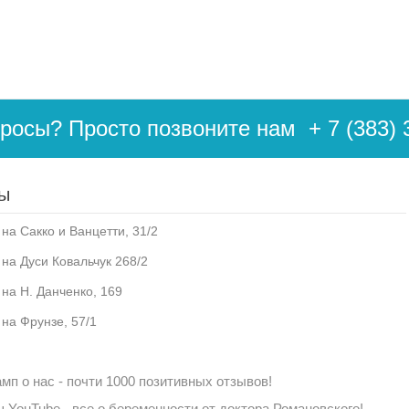
просы? Просто позвоните нам
+ 7 (383) 
ы
на Сакко и Ванцетти, 31/2
 на Дуси Ковальчук 268/2
 на Н. Данченко, 169
 на Фрунзе, 57/1
мп о нас - почти 1000 позитивных отзывов!
 YouTube - все о беременности от доктора Романовского!