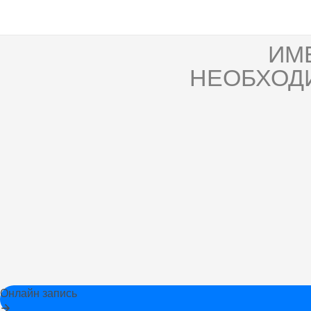
ИМ
НЕОБХОД