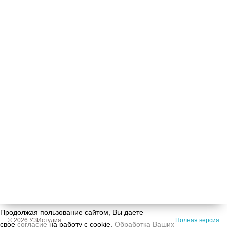
Сайт uzistudio.ru использует cookie (файлы с
данными о прошлых посещениях сайта) для
персонализации сервисов и повышения удобства
пользователей. Вы можете запретить
обработку cookie в настройках своего браузера.
Продолжая пользование сайтом, Вы даете
© 2026 УЗИстудия.
Полная версия
свое
согласие
на работу с cookie.
Обработка Ваших