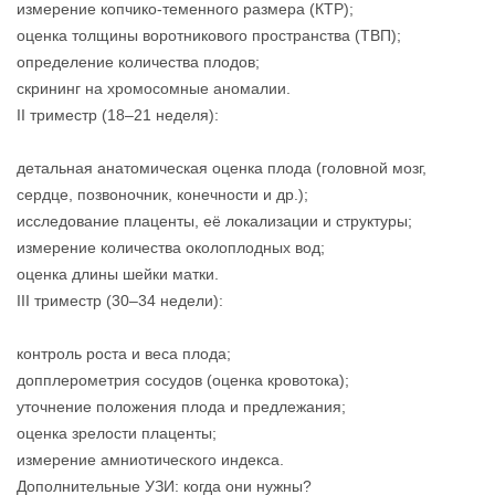
измерение копчико‑теменного размера (КТР);
оценка толщины воротникового пространства (ТВП);
определение количества плодов;
скрининг на хромосомные аномалии.
II триместр (18–21 неделя):
детальная анатомическая оценка плода (головной мозг,
сердце, позвоночник, конечности и др.);
исследование плаценты, её локализации и структуры;
измерение количества околоплодных вод;
оценка длины шейки матки.
III триместр (30–34 недели):
контроль роста и веса плода;
допплерометрия сосудов (оценка кровотока);
уточнение положения плода и предлежания;
оценка зрелости плаценты;
измерение амниотического индекса.
Дополнительные УЗИ: когда они нужны?