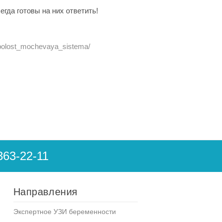
гда готовы на них ответить!
_polost_mochevaya_sistema/
363-22-11
Направления
Экспертное УЗИ беременности