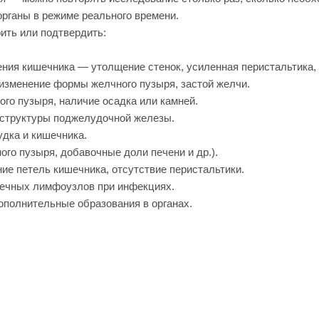
органы в режиме реального времени.
ить или подтвердить:
ения кишечника — утолщение стенок, усиленная перистальтика
зменение формы желчного пузыря, застой желчи.
го пузыря, наличие осадка или камней.
 структуры поджелудочной железы.
удка и кишечника.
го пузыря, добавочные доли печени и др.).
е петель кишечника, отсутствие перистальтики.
чных лимфоузлов при инфекциях.
ополнительные образования в органах.