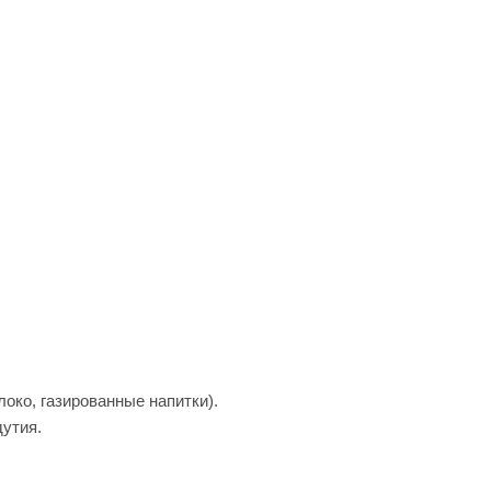
око, газированные напитки).
дутия.