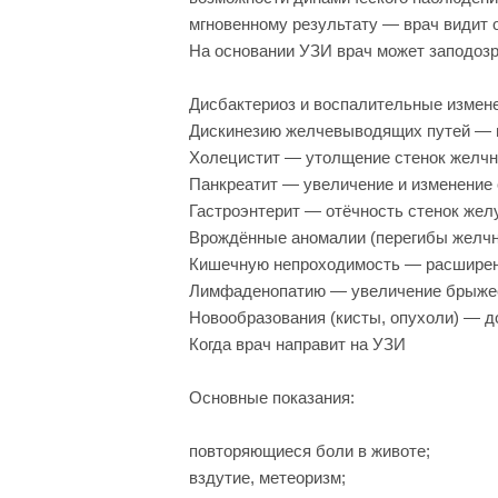
мгновенному результату — врач видит 
На основании УЗИ врач может заподозр
Дисбактериоз и воспалительные измен
Дискинезию желчевыводящих путей — и
Холецистит — утолщение стенок желчно
Панкреатит — увеличение и изменение
Гастроэнтерит — отёчность стенок жел
Врождённые аномалии (перегибы желчно
Кишечную непроходимость — расширени
Лимфаденопатию — увеличение брыжее
Новообразования (кисты, опухоли) — д
Когда врач направит на УЗИ
Основные показания:
повторяющиеся боли в животе;
вздутие, метеоризм;