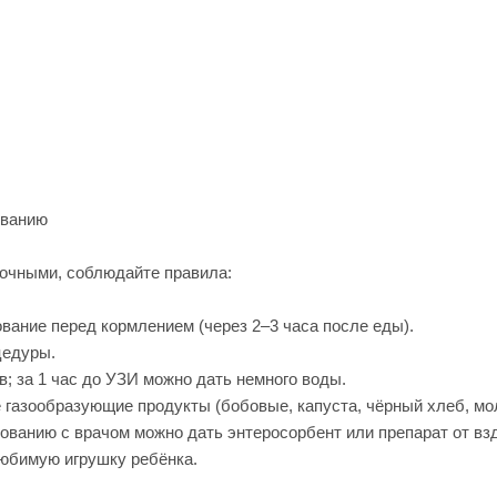
ованию
очными, соблюдайте правила:
ование перед кормлением (через 2–3 часа после еды).
цедуры.
в; за 1 час до УЗИ можно дать немного воды.
 газообразующие продукты (бобовые, капуста, чёрный хлеб, мол
ованию с врачом можно дать энтеросорбент или препарат от вз
любимую игрушку ребёнка.