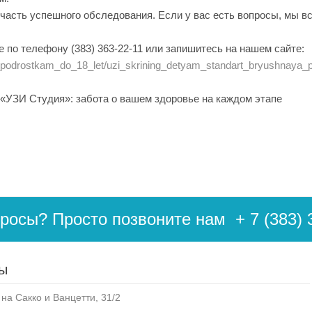
асть успешного обследования. Если у вас есть вопросы, мы все
е по телефону (383) 363-22-11 или запишитесь на нашем сайте:
m_i_podrostkam_do_18_let/uzi_skrining_detyam_standart_bryushnaya
«УЗИ Студия»: забота о вашем здоровье на каждом этапе
просы? Просто позвоните нам
+ 7 (383) 
ы
на Сакко и Ванцетти, 31/2