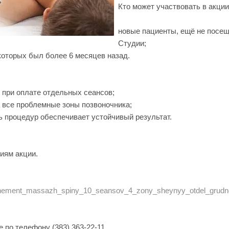
Кто может участвовать в акции
новые пациенты, ещё не посе
Студии;
которых был более 6 месяцев назад.
 при оплате отдельных сеансов;
 все проблемные зоны позвоночника;
 процедур обеспечивает устойчивый результат.
иям акции.
abonement_massazh_spiny_10_seansov_4_zony_sheynyy_otdel_grudn
е по телефону (383) 363-22-11