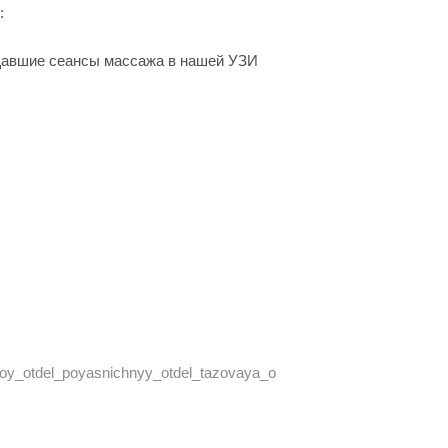
:
щавшие сеансы массажа в нашей УЗИ
oy_otdel_poyasnichnyy_otdel_tazovaya_o