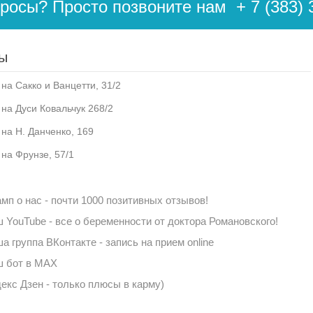
просы? Просто позвоните нам
+ 7 (383) 
ы
на Сакко и Ванцетти, 31/2
 на Дуси Ковальчук 268/2
 на Н. Данченко, 169
 на Фрунзе, 57/1
мп о нас - почти 1000 позитивных отзывов!
 YouTube - все о беременности от доктора Романовского!
а группа ВКонтакте - запись на прием online
 бот в MAX
екс Дзен - только плюсы в карму)