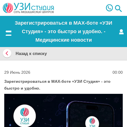
Зарегистрироваться в MAX‑боте «УЗИ
Студия» - это быстро и удобно. -
Меню
Медицинские новости
Назад к списку
Назад
к
29 Июнь 2026
00:00
списку
Зарегистрироваться в MAX‑боте «УЗИ Студия» - это
быстро и удобно.