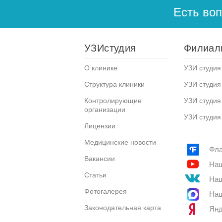
Есть во
УЗИстудия
Филиал
О клинике
УЗИ студия 
Структура клиники
УЗИ студия
Контролирующие
УЗИ студия
организации
УЗИ студия
Лицензии
Медицинские новости
Фла
Вакансии
Наш
Статьи
Наш
Фотогалерея
Наш
Законодательная карта
Янд