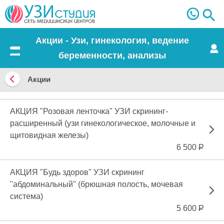
Акции - Узи, гинекология, ведение
беременности, анализы
Меню
Акции
Вернуться
назад
АКЦИЯ "Розовая ленточка" УЗИ скрининг-
расширенный (узи гинекологическое, молочные и
щитовидная железы)
6 500
Р
АКЦИЯ "Будь здоров" УЗИ скрининг
"абдоминальный" (брюшная полость, мочевая
система)
5 600
Р