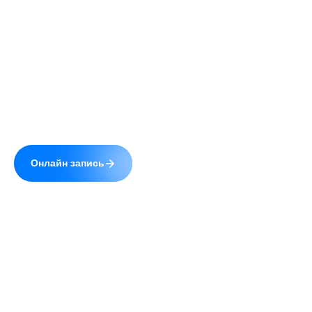
Сайт uzistudio.ru использует cookie (файлы с
данными о прошлых посещениях сайта) для
персонализации сервисов и повышения удобства
пользователей. Вы можете запретить
обработку cookie в настройках своего браузера.