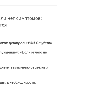
сли нет симптомов:
тся
ских центров «УЗИ Студия»
луждением: «Если ничего не
озднему выявлению серьёзных
шь, а необходимость.